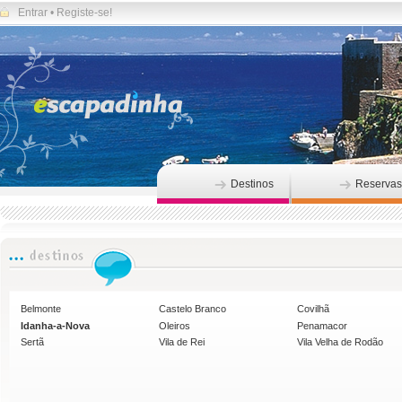
Entrar
•
Registe-se!
Destinos
Reservas
Belmonte
Castelo Branco
Covilhã
Idanha-a-Nova
Oleiros
Penamacor
Sertã
Vila de Rei
Vila Velha de Rodão