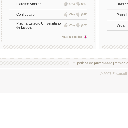
Extremo Ambiente
(0%)
(0%)
Bazar 
Confiquatro
(0%)
(0%)
Papa L
Piscina Estádio Universitário
Vega
(0%)
(0%)
de Lisboa
Mais sugestões
.:: |
política de privacidade
|
termos 
© 2007 Escapadi