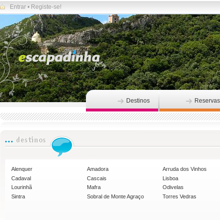
Entrar
•
Registe-se!
Destinos
Reservas
Alenquer
Amadora
Arruda dos Vinhos
Cadaval
Cascais
Lisboa
Lourinhã
Mafra
Odivelas
Sintra
Sobral de Monte Agraço
Torres Vedras