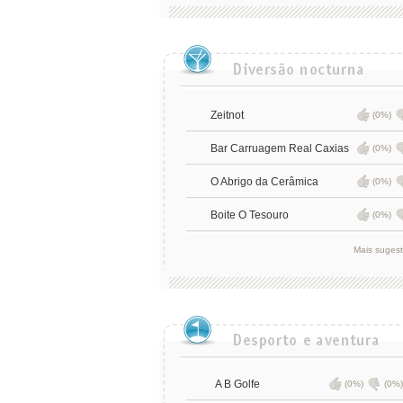
Zeitnot
(0%)
Bar Carruagem Real Caxias
(0%)
O Abrigo da Cerâmica
(0%)
Boite O Tesouro
(0%)
Mais suges
A B Golfe
(0%)
(0%)