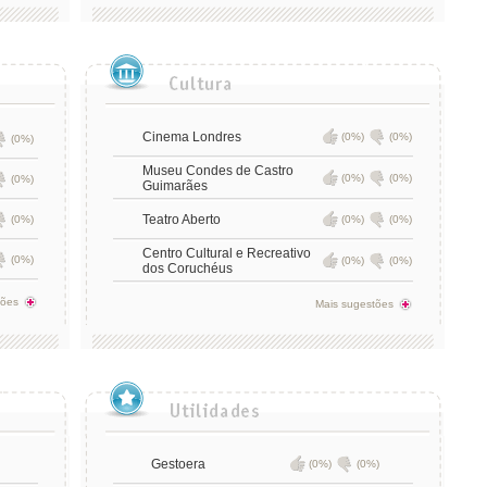
Cinema Londres
(0%)
(0%)
(0%)
Museu Condes de Castro
(0%)
(0%)
(0%)
Guimarães
Teatro Aberto
(0%)
(0%)
(0%)
Centro Cultural e Recreativo
(0%)
(0%)
(0%)
dos Coruchéus
tões
Mais sugestões
Gestoera
(0%)
(0%)