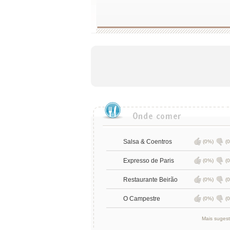
Salsa & Coentros
(0%)
(
Expresso de Paris
(0%)
(
Restaurante Beirão
(0%)
(
O Campestre
(0%)
(
Mais suges