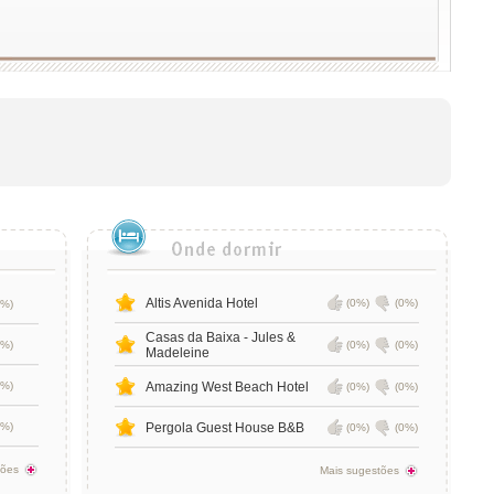
Altis Avenida Hotel
(0%)
(0%)
0%)
Casas da Baixa - Jules &
0%)
(0%)
(0%)
Madeleine
0%)
Amazing West Beach Hotel
(0%)
(0%)
0%)
Pergola Guest House B&B
(0%)
(0%)
tões
Mais sugestões