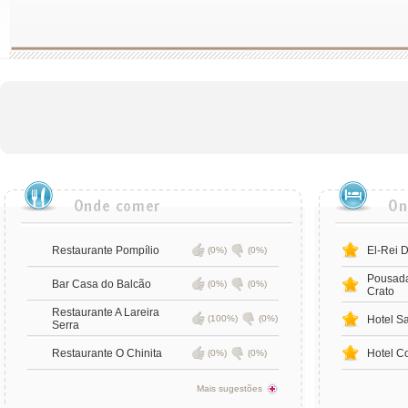
Restaurante Pompílio
El-Rei 
(0%)
(0%)
Pousada
Bar Casa do Balcão
(0%)
(0%)
Crato
Restaurante A Lareira
(100%)
(0%)
Hotel S
Serra
Restaurante O Chinita
Hotel Co
(0%)
(0%)
Mais sugestões