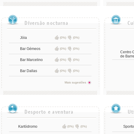
Jóia
(0%)
(0%)
Bar Gémeos
(0%)
(0%)
Centro C
de Barre
Bar Marcelino
(0%)
(0%)
Bar Dallas
(0%)
(0%)
Mais sugestões
Kartódromo
Sporto
(0%)
(0%)