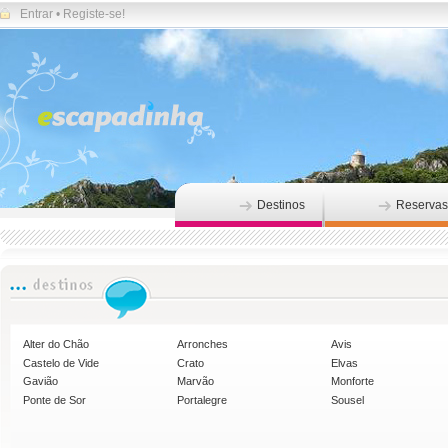
Entrar
•
Registe-se!
Destinos
Reservas
Alter do Chão
Arronches
Avis
Castelo de Vide
Crato
Elvas
Gavião
Marvão
Monforte
Ponte de Sor
Portalegre
Sousel