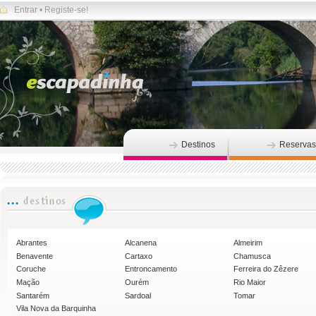
Entrar
•
Registe-se!
Destinos
Reservas
Abrantes
Alcanena
Almeirim
Benavente
Cartaxo
Chamusca
Coruche
Entroncamento
Ferreira do Zêzere
Mação
Ourém
Rio Maior
Santarém
Sardoal
Tomar
Vila Nova da Barquinha