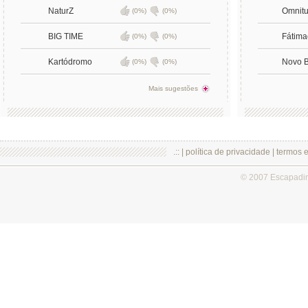
NaturZ
Omnitu
(0%)
(0%)
BIG TIME
Fátim
(0%)
(0%)
Kartódromo
Novo 
(0%)
(0%)
Mais sugestões
.:: |
política de privacidade
|
termos 
© 2007 Escapadi