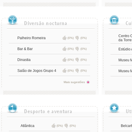
Centro C
Palheiro Romeira
(0%)
(0%)
da Torre
Bar & Bar
(0%)
(0%)
Estúdio 
Dinastia
(0%)
(0%)
Museu M
Salão de Jogos Grupo 4
(0%)
(0%)
Museu M
Mais sugestões
Atlântica
Belcart
(0%)
(0%)