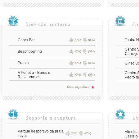
Teatro N
Cerva Bar
(0%)
(0%)
Centro S
Beachbowling
(0%)
(0%)
Carreço
Prosak
(0%)
(0%)
Cineclu
A Penetra - Bares e
Centro S
(0%)
(0%)
Restaurantes
Pedro da
Mais sugestões
Parque desportivo da praia
Almeida
(0%)
(0%)
fluvial
Castelo