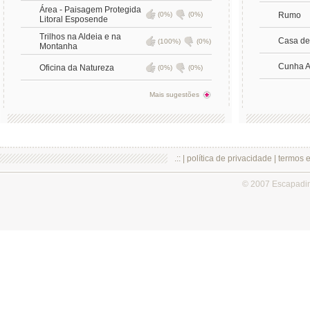
Área - Paisagem Protegida
(0%)
(0%)
Rumo
Litoral Esposende
Trilhos na Aldeia e na
Casa de
(100%)
(0%)
Montanha
Cunha A
Oficina da Natureza
(0%)
(0%)
Mais sugestões
.:: |
política de privacidade
|
termos 
© 2007 Escapadi