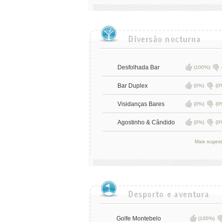
Desfolhada Bar
(100%)
Bar Duplex
(0%)
(0
Visidanças Bares
(0%)
(0
Agostinho & Cândido
(0%)
(0
Mais suges
Golfe Montebelo
(100%)