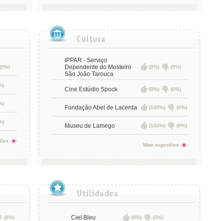
IPPAR - Serviço
Dependente do Mosteiro
(0%)
(0%)
(0%)
São João Tarouca
%)
Cine Estúdio Spock
(0%)
(0%)
%)
Fundação Abel de Lacerda
(100%)
(0%)
%)
Museu de Lamego
(100%)
(0%)
tões
Mais sugestões
Ciel Bleu
(0%)
(0%)
(0%)