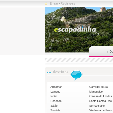
Entrar
•
Registe-se!
De
Armamar
Carregal do Sal
Lamego
Mangualde
Nelas
Oliveira de Frades
Resende
Santa Comba Dão
Sátão
Sernancelhe
Tondela
Vila Nova de Paiva