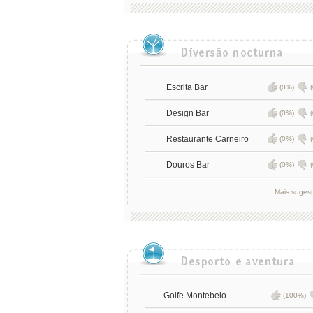
Escrita Bar
(0%)
Design Bar
(0%)
Restaurante Carneiro
(0%)
Douros Bar
(0%)
Mais suges
Golfe Montebelo
(100%)