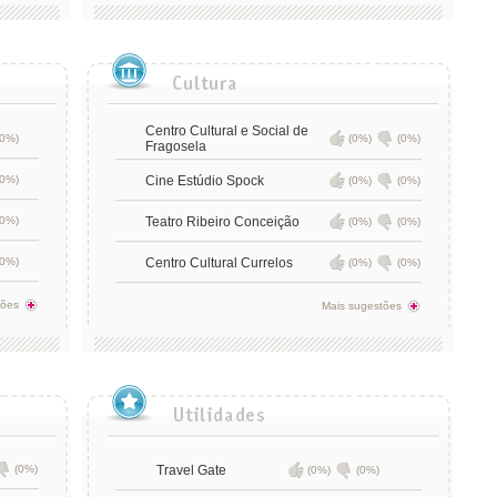
Centro Cultural e Social de
(0%)
(0%)
(0%)
Fragosela
(0%)
Cine Estúdio Spock
(0%)
(0%)
(0%)
Teatro Ribeiro Conceição
(0%)
(0%)
(0%)
Centro Cultural Currelos
(0%)
(0%)
tões
Mais sugestões
(0%)
Travel Gate
(0%)
(0%)