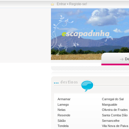
Entrar
•
Registe-se!
De
Armamar
Carregal do Sal
Lamego
Mangualde
Nelas
Oliveira de Frades
Resende
Santa Comba Dão
Sátão
Sernancelhe
Tondela
Vila Nova de Paiva