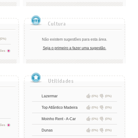
(0%)
Não existem sugestões para esta área.
Seja o primeiro a fazer uma sugestão.
tões
Lazermar
(0%)
(0%)
Top Atlântico Madeira
(0%)
(0%)
Moinho Rent - A-Car
(0%)
(0%)
tões
Dunas
(0%)
(0%)