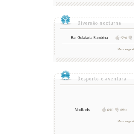
Bar Gelataria Bambina
(0%)
Mais suges
Madkarts
(0%)
(0%)
Mais suges