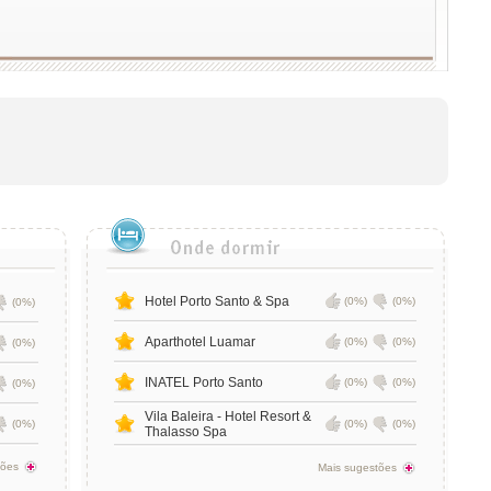
Hotel Porto Santo & Spa
(0%)
(0%)
(0%)
Aparthotel Luamar
(0%)
(0%)
(0%)
INATEL Porto Santo
(0%)
(0%)
(0%)
Vila Baleira - Hotel Resort &
(0%)
(0%)
(0%)
Thalasso Spa
tões
Mais sugestões