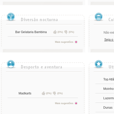
Bar Gelataria Bambina
(0%)
(0%)
Não exi
Seja o
Mais sugestões
Top Atl
Moinho 
Madkarts
(0%)
(0%)
Lazerm
Mais sugestões
Dunas