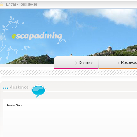
Entrar
•
Registe-se!
Destinos
Reservas
Porto Santo