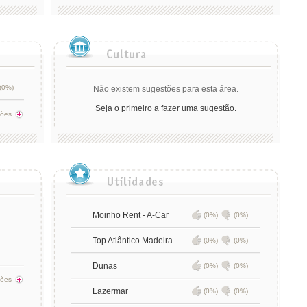
(0%)
Não existem sugestões para esta área.
Seja o primeiro a fazer uma sugestão.
tões
Moinho Rent - A-Car
(0%)
(0%)
Top Atlântico Madeira
(0%)
(0%)
Dunas
(0%)
(0%)
tões
Lazermar
(0%)
(0%)