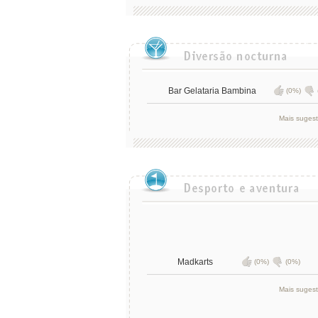
Bar Gelataria Bambina
(0%)
Mais suges
Madkarts
(0%)
(0%)
Mais suges