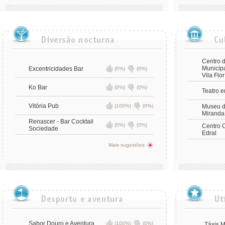
Centro d
Municip
Excentricidades Bar
(0%)
(0%)
Vila Flor
Ko Bar
(0%)
(0%)
Teatro 
Vitória Pub
(100%)
(0%)
Museu d
Miranda
Renascer - Bar Cocktail
(0%)
(0%)
Centro C
Sociedade
Edral
Mais sugestões
Sabor Douro e Aventura
(100%)
(0%)
Táxis 