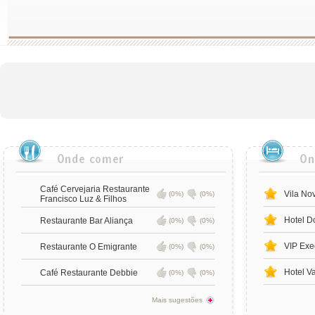
Café Cervejaria Restaurante
Vila No
(0%)
(0%)
Francisco Luz & Filhos
Hotel D
Restaurante Bar Aliança
(0%)
(0%)
VIP Exe
Restaurante O Emigrante
(0%)
(0%)
Hotel V
Café Restaurante Debbie
(0%)
(0%)
Mais sugestões