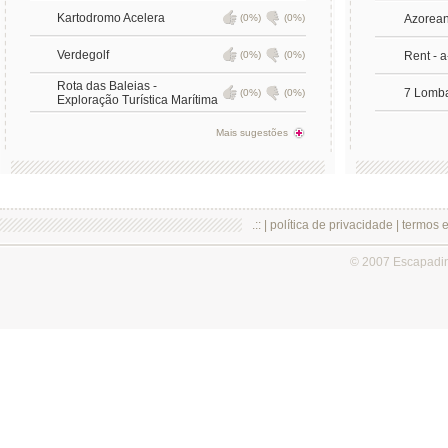
Kartodromo Acelera
(0%)
(0%)
Azorean
Verdegolf
(0%)
(0%)
Rent - 
Rota das Baleias -
7 Lomba
(0%)
(0%)
Exploração Turística Marítima
Mais sugestões
.:: |
política de privacidade
|
termos 
© 2007 Escapadi