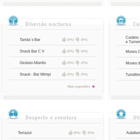
Castelo 
Tanda`s Bar
(0%)
(0%)
e Turis
Snack Bar C V
(0%)
(0%)
Museu C
Ginásio Atlantis
(0%)
(0%)
Museu d
Snack - Bar Wimpi
(0%)
(0%)
Turisfil
Mais sugestões
Terrazul
Autatlan
(0%)
(0%)