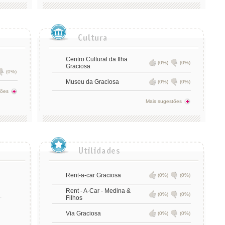
Centro Cultural da Ilha
(0%)
(0%)
Graciosa
(0%)
Museu da Graciosa
(0%)
(0%)
tões
Mais sugestões
Rent-a-car Graciosa
(0%)
(0%)
Rent - A-Car - Medina &
(0%)
(0%)
.
Filhos
Via Graciosa
(0%)
(0%)