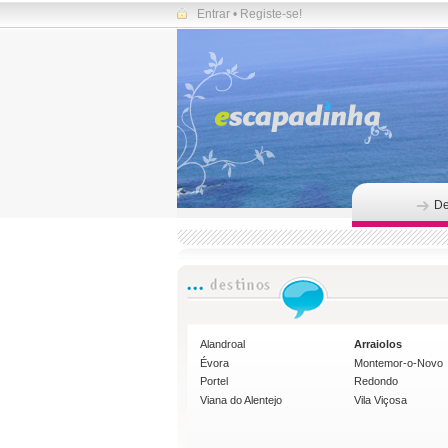
Entrar
•
Registe-se!
De
Alandroal
Arraiolos
Évora
Montemor-o-Novo
Portel
Redondo
Viana do Alentejo
Vila Viçosa