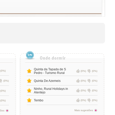
Quinta da Tapada de S
(0%)
(0%)
(0%)
Pedro - Turismo Rural
Quinta De Azemeis
(0%)
(0%)
(0%)
Ninho, Rural Holidays in
(0%)
(0%)
(0%)
Alentejo
Tembo
(0%)
(0%)
(0%)
Mais sugestões
tões