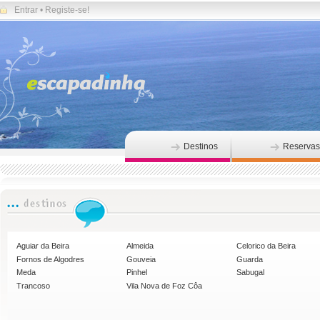
Entrar
•
Registe-se!
Destinos
Reservas
Aguiar da Beira
Almeida
Celorico da Beira
Fornos de Algodres
Gouveia
Guarda
Meda
Pinhel
Sabugal
Trancoso
Vila Nova de Foz Côa