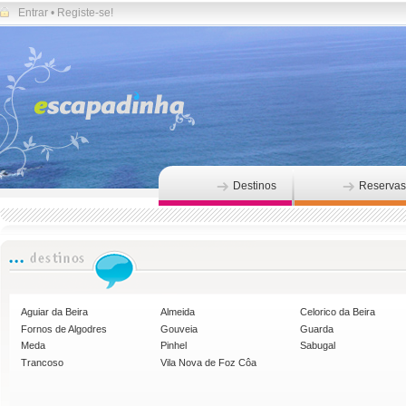
Entrar
•
Registe-se!
Destinos
Reservas
Aguiar da Beira
Almeida
Celorico da Beira
Fornos de Algodres
Gouveia
Guarda
Meda
Pinhel
Sabugal
Trancoso
Vila Nova de Foz Côa