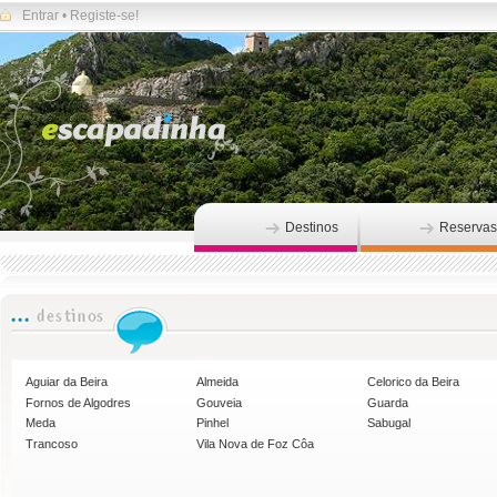
Entrar
•
Registe-se!
Destinos
Reservas
Aguiar da Beira
Almeida
Celorico da Beira
Fornos de Algodres
Gouveia
Guarda
Meda
Pinhel
Sabugal
Trancoso
Vila Nova de Foz Côa