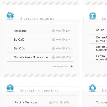
Aquilo 
Texas Bar
(0%)
(0%)
Centro A
Be Café
(0%)
(0%)
de Vila 
Centro C
Bar O Jo
(0%)
(0%)
Marmele
Centro S
Nortada Azul - Snack - Bar
(0%)
(0%)
Aldeia d
Mais sugestões
Piscina Municipal
Turisgu
(0%)
(0%)