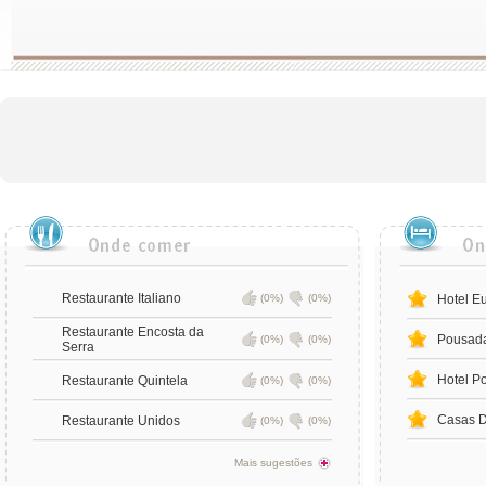
Restaurante Italiano
(0%)
(0%)
Hotel E
Restaurante Encosta da
Pousada
(0%)
(0%)
Serra
Hotel P
Restaurante Quintela
(0%)
(0%)
Casas 
Restaurante Unidos
(0%)
(0%)
Mais sugestões