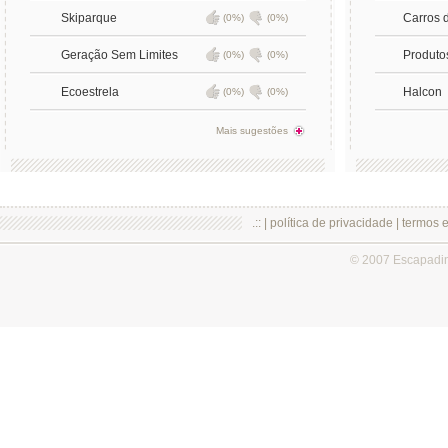
Skiparque
Carros 
(0%)
(0%)
Geração Sem Limites
Produto
(0%)
(0%)
Ecoestrela
Halcon
(0%)
(0%)
Mais sugestões
.:: |
política de privacidade
|
termos 
© 2007 Escapadi