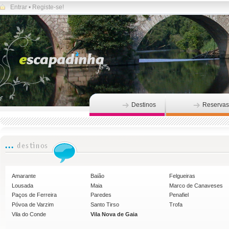
Entrar
•
Registe-se!
Destinos
Reservas
Amarante
Baião
Felgueiras
Lousada
Maia
Marco de Canaveses
Paços de Ferreira
Paredes
Penafiel
Póvoa de Varzim
Santo Tirso
Trofa
Vila do Conde
Vila Nova de Gaia