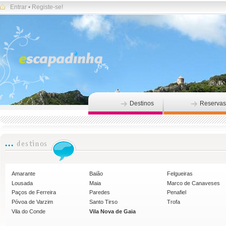
Entrar
•
Registe-se!
Destinos
Reservas
Amarante
Baião
Felgueiras
Lousada
Maia
Marco de Canaveses
Paços de Ferreira
Paredes
Penafiel
Póvoa de Varzim
Santo Tirso
Trofa
Vila do Conde
Vila Nova de Gaia