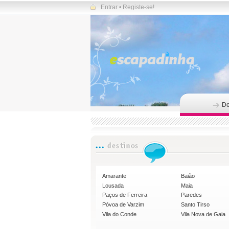
Entrar
•
Registe-se!
De
Amarante
Baião
Lousada
Maia
Paços de Ferreira
Paredes
Póvoa de Varzim
Santo Tirso
Vila do Conde
Vila Nova de Gaia