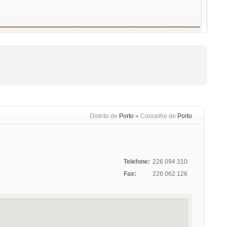
Distrito de
Porto
»
Concelho de
Porto
Telefone:
226 094 310
Fax:
226 062 126