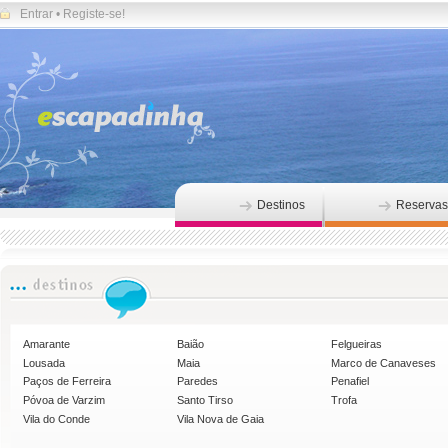
Entrar
•
Registe-se!
Destinos
Reservas
Amarante
Baião
Felgueiras
Lousada
Maia
Marco de Canaveses
Paços de Ferreira
Paredes
Penafiel
Póvoa de Varzim
Santo Tirso
Trofa
Vila do Conde
Vila Nova de Gaia