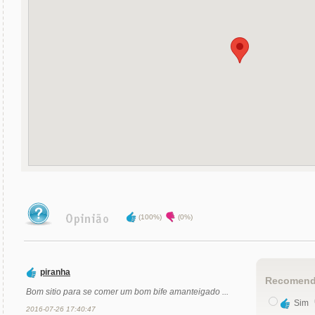
(100%)
(0%)
piranha
Recomend
Bom sitio para se comer um bom bife amanteigado ...
Sim
2016-07-26 17:40:47