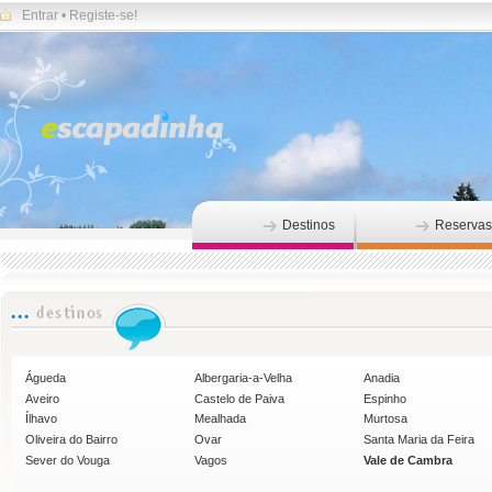
Entrar
•
Registe-se!
Destinos
Reservas
Águeda
Albergaria-a-Velha
Anadia
Aveiro
Castelo de Paiva
Espinho
Ílhavo
Mealhada
Murtosa
Oliveira do Bairro
Ovar
Santa Maria da Feira
Sever do Vouga
Vagos
Vale de Cambra