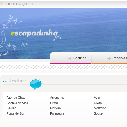
Entrar
•
Registe-se!
Destinos
Reservas
Alter do Chão
Arronches
Avis
Castelo de Vide
Crato
Elvas
Gavião
Marvão
Monforte
Ponte de Sor
Portalegre
Sousel