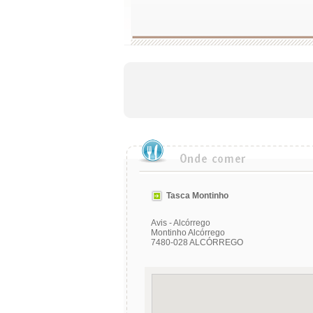
Tasca Montinho
Avis - Alcórrego
Montinho Alcórrego
7480-028 ALCÓRREGO