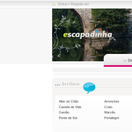
Entrar
•
Registe-se!
De
Alter do Chão
Arronches
Castelo de Vide
Crato
Gavião
Marvão
Ponte de Sor
Portalegre