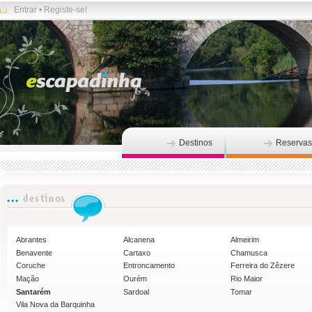
Entrar
•
Registe-se!
Destinos
Reservas
Abrantes
Alcanena
Almeirim
Benavente
Cartaxo
Chamusca
Coruche
Entroncamento
Ferreira do Zêzere
Mação
Ourém
Rio Maior
Santarém
Sardoal
Tomar
Vila Nova da Barquinha