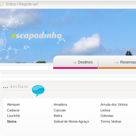
Entrar
•
Registe-se!
Destinos
Reservas
Alenquer
Amadora
Arruda dos Vinhos
Cadaval
Cascais
Lisboa
Lourinhã
Mafra
Odivelas
Sintra
Sobral de Monte Agraço
Torres Vedras