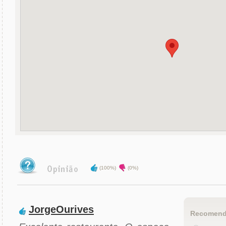
(100%)
(0%)
JorgeOurives
Recomend