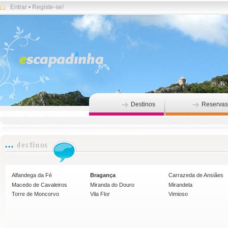
Entrar
•
Registe-se!
Destinos
Reservas
Alfandega da Fé
Bragança
Carrazeda de Ansiães
Macedo de Cavaleiros
Miranda do Douro
Mirandela
Torre de Moncorvo
Vila Flor
Vimioso