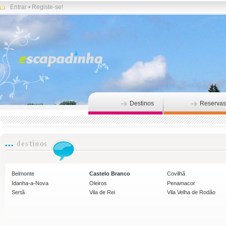
Entrar
•
Registe-se!
Destinos
Reservas
Belmonte
Castelo Branco
Covilhã
Idanha-a-Nova
Oleiros
Penamacor
Sertã
Vila de Rei
Vila Velha de Rodão