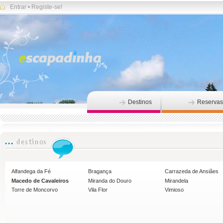
Entrar
•
Registe-se!
Destinos
Reservas
Alfandega da Fé
Bragança
Carrazeda de Ansiães
Macedo de Cavaleiros
Miranda do Douro
Mirandela
Torre de Moncorvo
Vila Flor
Vimioso