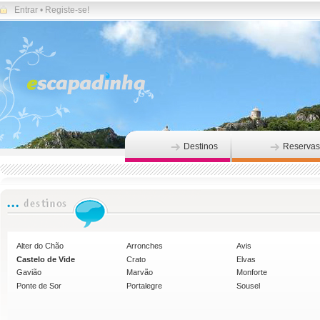
Entrar
•
Registe-se!
Destinos
Reservas
Alter do Chão
Arronches
Avis
Castelo de Vide
Crato
Elvas
Gavião
Marvão
Monforte
Ponte de Sor
Portalegre
Sousel