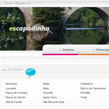
Entrar
•
Registe-se!
Destinos
Reservas
Amarante
Baião
Felgueiras
Lousada
Maia
Marco de Canaveses
Paços de Ferreira
Paredes
Penafiel
Póvoa de Varzim
Santo Tirso
Trofa
Vila do Conde
Vila Nova de Gaia