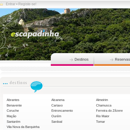
Entrar
•
Registe-se!
Destinos
Reservas
Abrantes
Alcanena
Almeirim
Benavente
Cartaxo
Chamusca
Coruche
Entroncamento
Ferreira do Zêzere
Mação
Ourém
Rio Maior
Santarém
Sardoal
Tomar
Vila Nova da Barquinha