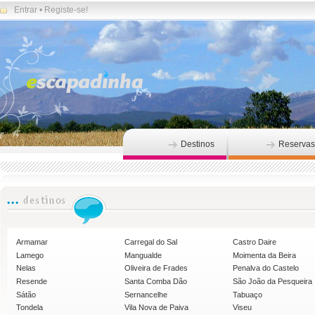
Entrar
•
Registe-se!
Destinos
Reservas
Armamar
Carregal do Sal
Castro Daire
Lamego
Mangualde
Moimenta da Beira
Nelas
Oliveira de Frades
Penalva do Castelo
Resende
Santa Comba Dão
São João da Pesqueira
Sátão
Sernancelhe
Tabuaço
Tondela
Vila Nova de Paiva
Viseu