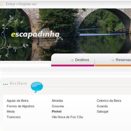
Entrar
•
Registe-se!
Destinos
Reservas
Aguiar da Beira
Almeida
Celorico da Beira
Fornos de Algodres
Gouveia
Guarda
Meda
Pinhel
Sabugal
Trancoso
Vila Nova de Foz Côa