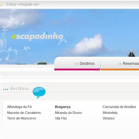
Entrar
•
Registe-se!
Destinos
Reservas
Alfandega da Fé
Bragança
Carrazeda de Ansiães
Macedo de Cavaleiros
Miranda do Douro
Mirandela
Torre de Moncorvo
Vila Flor
Vimioso