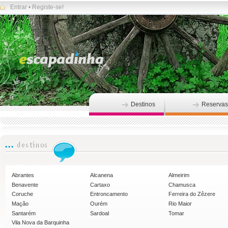
Entrar
•
Registe-se!
Destinos
Reservas
Abrantes
Alcanena
Almeirim
Benavente
Cartaxo
Chamusca
Coruche
Entroncamento
Ferreira do Zêzere
Mação
Ourém
Rio Maior
Santarém
Sardoal
Tomar
Vila Nova da Barquinha