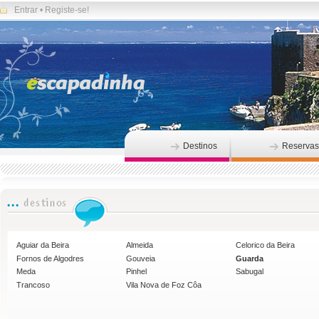
Entrar
•
Registe-se!
Destinos
Reservas
Aguiar da Beira
Almeida
Celorico da Beira
Fornos de Algodres
Gouveia
Guarda
Meda
Pinhel
Sabugal
Trancoso
Vila Nova de Foz Côa