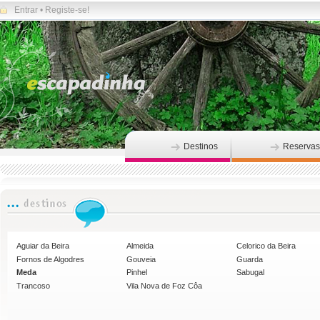
Entrar
•
Registe-se!
Destinos
Reservas
Aguiar da Beira
Almeida
Celorico da Beira
Fornos de Algodres
Gouveia
Guarda
Meda
Pinhel
Sabugal
Trancoso
Vila Nova de Foz Côa