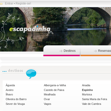
Entrar
•
Registe-se!
Destinos
Reservas
Águeda
Albergaria-a-Velha
Anadia
Aveiro
Castelo de Paiva
Espinho
Ílhavo
Mealhada
Murtosa
Oliveira do Bairro
Ovar
Santa Maria da Feira
Sever do Vouga
Vagos
Vale de Cambra