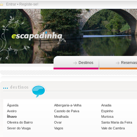
Entrar
•
Registe-se!
Destinos
Reservas
Águeda
Albergaria-a-Velha
Anadia
Aveiro
Castelo de Paiva
Espinho
Ílhavo
Mealhada
Murtosa
Oliveira do Bairro
Ovar
Santa Maria da Feira
Sever do Vouga
Vagos
Vale de Cambra