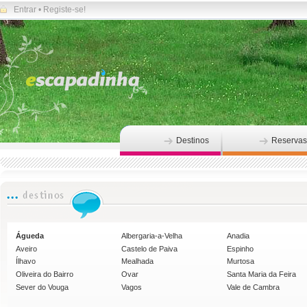
Entrar
•
Registe-se!
Destinos
Reservas
Águeda
Albergaria-a-Velha
Anadia
Aveiro
Castelo de Paiva
Espinho
Ílhavo
Mealhada
Murtosa
Oliveira do Bairro
Ovar
Santa Maria da Feira
Sever do Vouga
Vagos
Vale de Cambra