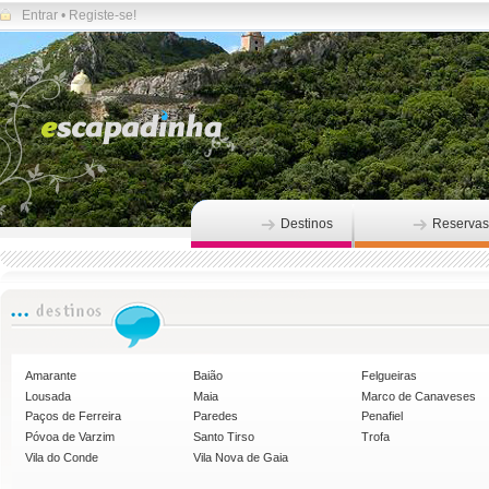
Entrar
•
Registe-se!
Destinos
Reservas
Amarante
Baião
Felgueiras
Lousada
Maia
Marco de Canaveses
Paços de Ferreira
Paredes
Penafiel
Póvoa de Varzim
Santo Tirso
Trofa
Vila do Conde
Vila Nova de Gaia