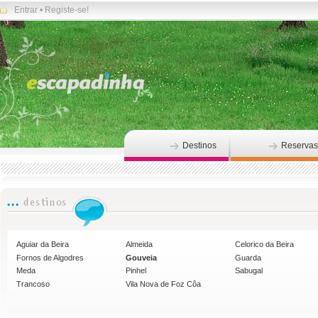
Entrar
•
Registe-se!
Destinos
Reservas
Aguiar da Beira
Almeida
Celorico da Beira
Fornos de Algodres
Gouveia
Guarda
Meda
Pinhel
Sabugal
Trancoso
Vila Nova de Foz Côa