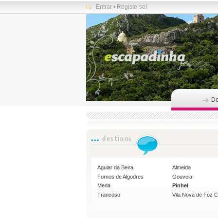
Entrar
•
Registe-se!
De
Aguiar da Beira
Almeida
Fornos de Algodres
Gouveia
Meda
Pinhel
Trancoso
Vila Nova de Foz 