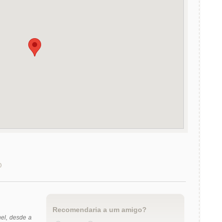
)
Recomendaria a um amigo?
el, desde a