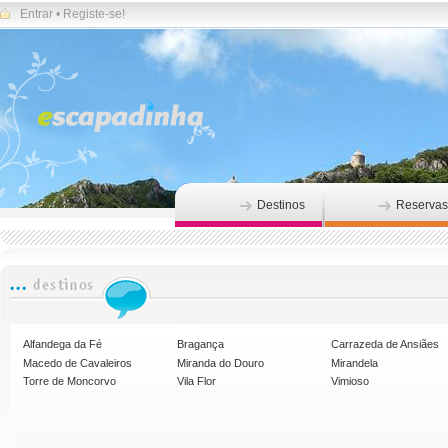
Entrar
•
Registe-se!
Destinos
Reservas
Alfandega da Fé
Bragança
Carrazeda de Ansiães
Macedo de Cavaleiros
Miranda do Douro
Mirandela
Torre de Moncorvo
Vila Flor
Vimioso