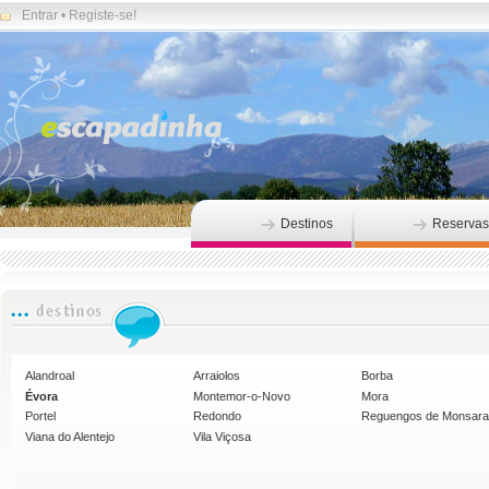
Entrar
•
Registe-se!
Destinos
Reservas
Alandroal
Arraiolos
Borba
Évora
Montemor-o-Novo
Mora
Portel
Redondo
Reguengos de Monsar
Viana do Alentejo
Vila Viçosa